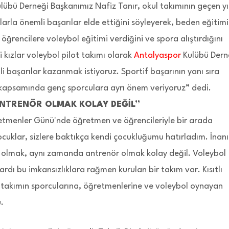
lübü Derneği Başkanımız Nafiz Tanır, okul takımının geçen yı
anlarla önemli başarılar elde ettiğini söyleyerek, beden eğitimi
öğrencilere voleybol eğitimi verdiğini ve spora alıştırdığını
i kızlar voleybol pilot takımı olarak
Antalyaspor
Kulübü Dern
i başarılar kazanmak istiyoruz. Sportif başarının yanı sıra
 kapsamında genç sporculara ayrı önem veriyoruz” dedi.
NTRENÖR OLMAK KOLAY DEĞİL”
tmenler Günü'nde öğretmen ve öğrencileriyle bir arada
uklar, sizlere baktıkça kendi çocukluğumu hatırladım. İnan
n olmak, aynı zamanda antrenör olmak kolay değil. Voleybol
vardı bu imkansızlıklara rağmen kurulan bir takım var. Kısıtlı
takımın sporcularına, öğretmenlerine ve voleybol oynayan
.