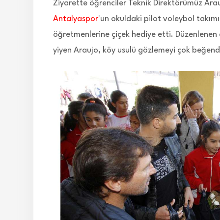
Ziyarette öğrenciler Teknik Direktörümüz Arau
Antalyaspor
'un okuldaki pilot voleybol takım
öğretmenlerine çiçek hediye etti. Düzenlenen 
yiyen Araujo, köy usulü gözlemeyi çok beğendi