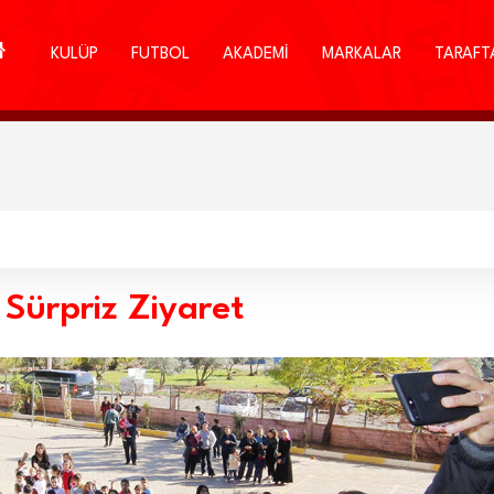
KULÜP
FUTBOL
AKADEMİ
MARKALAR
TARAFT
Sürpriz Ziyaret