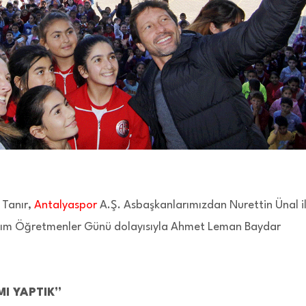
 Tanır,
Antalyaspor
A.Ş. Asbaşkanlarımızdan Nurettin Ünal i
sım Öğretmenler Günü dolayısıyla Ahmet Leman Baydar
MI YAPTIK”