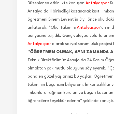
Düzenlenen etkinlikte konuşan
Antalyaspor
Ku
Antalya'da il birinciliği kazanarak kısıtlı imk
öğretmeni Sinem Levent'in 3 yıl önce okuldaki 
anlatarak, “Okul takımını
Antalyaspor
'un mid
bünyesine taşıdık. Genç voleybolcularla öneml
Antalyaspor
olarak sosyal sorumluluk projesi
“ÖĞRETMEN OLMAK, AYNI ZAMANDA A
Teknik Direktörümüz Araujo da 24 Kasım Öğre
olmaktan çok mutlu olduğunu söyleyerek, “Çoc
bana en güzel yaşlarınız bu yaşlar. Öğretme
takımının başarısını biliyorum. İmkansızlıklar 
imkanlara rağmen kurulan ve başarı kazanan 
öğrencilere teşekkür ederim” şeklinde konuştu