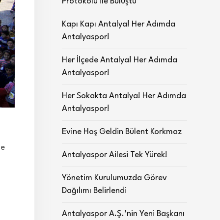
Protokolü ile Buluştu
Kapı Kapı Antalya! Her Adımda
Antalyaspor!
Her İlçede Antalya! Her Adımda
Antalyaspor!
Her Sokakta Antalya! Her Adımda
Antalyaspor!
Evine Hoş Geldin Bülent Korkmaz
le
Antalyaspor Ailesi Tek Yürek!
Yönetim Kurulumuzda Görev
Dağılımı Belirlendi
Antalyaspor A.Ş.’nin Yeni Başkanı