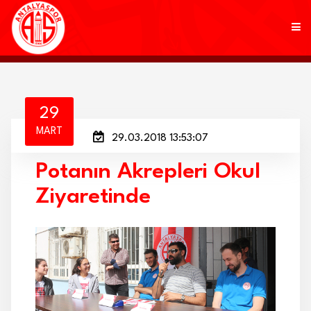
KULÜP
29
MART
29.03.2018 13:53:07
FUTBOL
Potanın Akrepleri Okul
AKADEMİ
Ziyaretinde
MARKALAR
TARAFTAR
BRANŞLAR
HABERLER