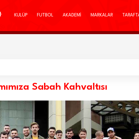
KULÜP
FUTBOL
AKADEMİ
MARKALAR
TARAFT
ımımıza Sabah Kahvaltısı