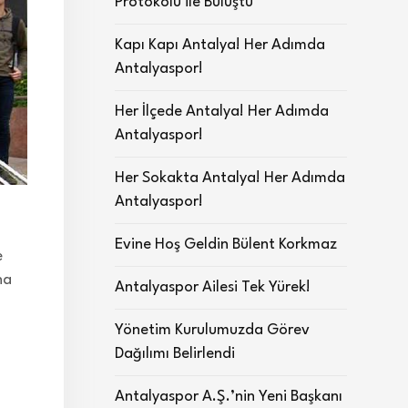
Protokolü ile Buluştu
Kapı Kapı Antalya! Her Adımda
Antalyaspor!
Her İlçede Antalya! Her Adımda
Antalyaspor!
Her Sokakta Antalya! Her Adımda
Antalyaspor!
Evine Hoş Geldin Bülent Korkmaz
e
na
Antalyaspor Ailesi Tek Yürek!
Yönetim Kurulumuzda Görev
Dağılımı Belirlendi
Antalyaspor A.Ş.’nin Yeni Başkanı