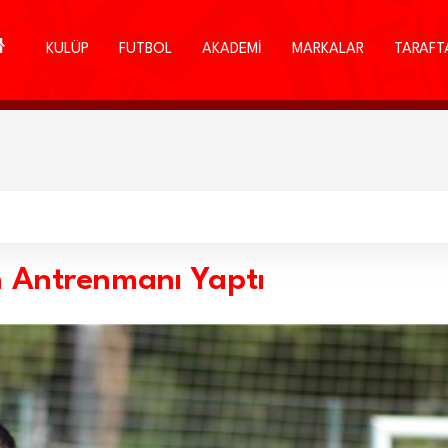
KULÜP
FUTBOL
AKADEMİ
MARKALAR
TARAFT
n Antrenmanı Yaptı