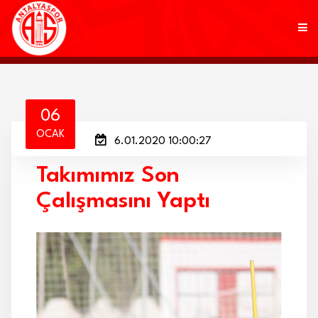
KULÜP
06
OCAK
6.01.2020 10:00:27
FUTBOL
Takımımız Son
AKADEMİ
Çalışmasını Yaptı
MARKALAR
TARAFTAR
BRANŞLAR
HABERLER