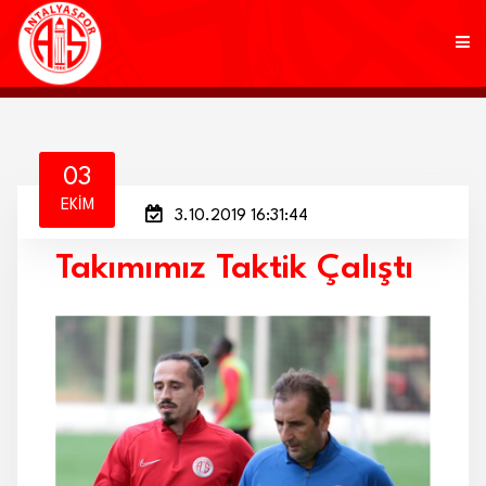
KULÜP
03
EKIM
3.10.2019 16:31:44
FUTBOL
Takımımız Taktik Çalıştı
AKADEMİ
MARKALAR
TARAFTAR
BRANŞLAR
HABERLER