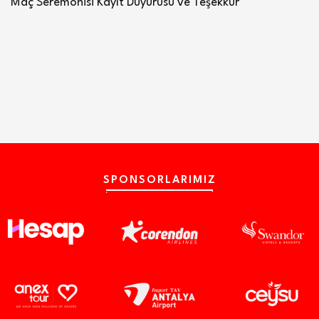
Maç Seremonisi Kayıt Duyurusu ve Teşekkür
SPONSORLARIMIZ