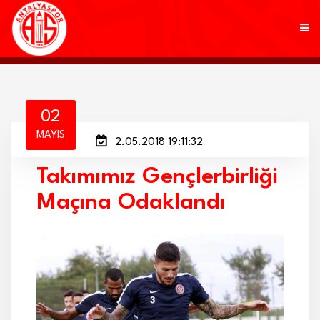
KULÜP
02
MAYIS
2.05.2018 19:11:32
FUTBOL
Takımımız Gençlerbirliği
AKADEMİ
Maçına Odaklandı
MARKALAR
TARAFTAR
BRANŞLAR
HABERLER