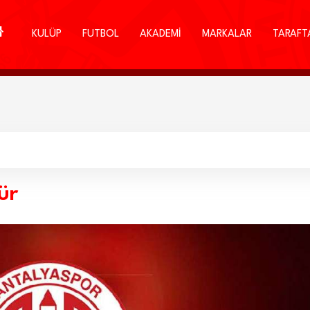
KULÜP
FUTBOL
AKADEMİ
MARKALAR
TARAFT
ür