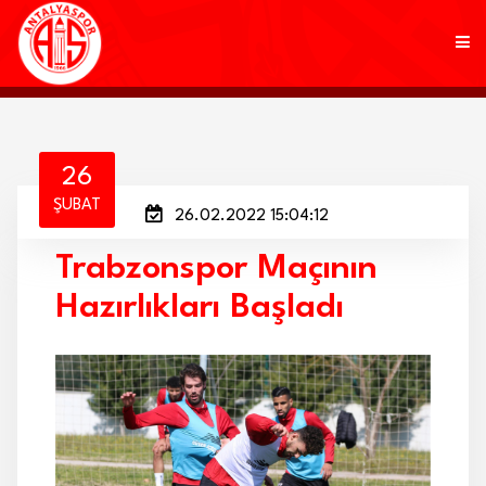
KULÜP
26
ŞUBAT
26.02.2022 15:04:12
FUTBOL
Trabzonspor Maçının
AKADEMİ
Hazırlıkları Başladı
MARKALAR
TARAFTAR
BRANŞLAR
HABERLER