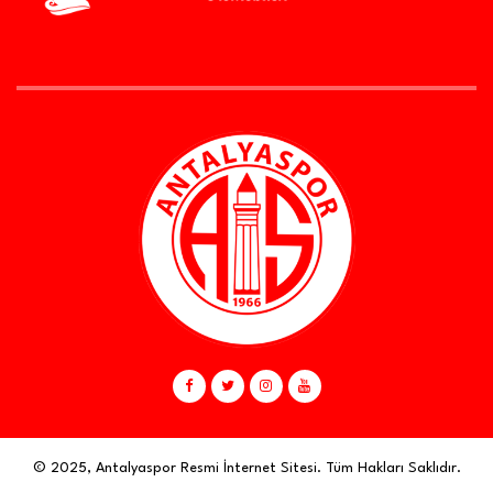
© 2025, Antalyaspor Resmi İnternet Sitesi. Tüm Hakları Saklıdır.