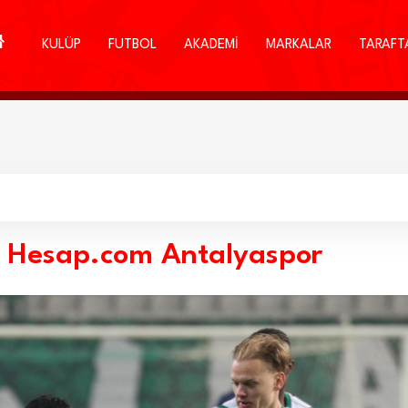
KULÜP
FUTBOL
AKADEMİ
MARKALAR
TARAFT
 Hesap.com Antalyaspor