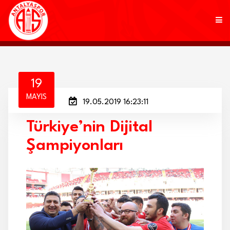
KULÜP
19
MAYIS
19.05.2019 16:23:11
FUTBOL
Türkiye’nin Dijital
AKADEMİ
Şampiyonları
MARKALAR
TARAFTAR
BRANŞLAR
HABERLER