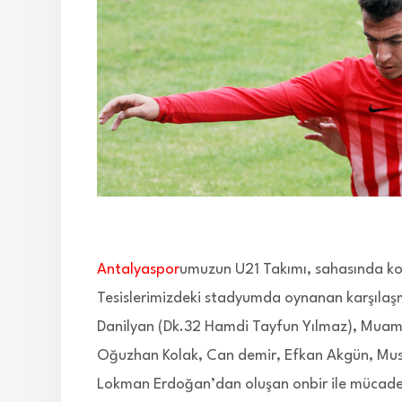
Antalyaspor
umuzun U21 Takımı, sahasında konu
Tesislerimizdeki stadyumda oynanan karşıl
Danilyan (Dk.32 Hamdi Tayfun Yılmaz), Muamm
Oğuzhan Kolak, Can demir, Efkan Akgün, Must
Lokman Erdoğan’dan oluşan onbir ile mücadele