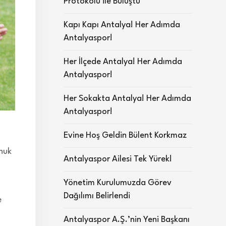
Protokolü ile Buluştu
Kapı Kapı Antalya! Her Adımda
Antalyaspor!
Her İlçede Antalya! Her Adımda
Antalyaspor!
Her Sokakta Antalya! Her Adımda
Antalyaspor!
Evine Hoş Geldin Bülent Korkmaz
onuk
Antalyaspor Ailesi Tek Yürek!
Yönetim Kurulumuzda Görev
Dağılımı Belirlendi
e
Antalyaspor A.Ş.’nin Yeni Başkanı