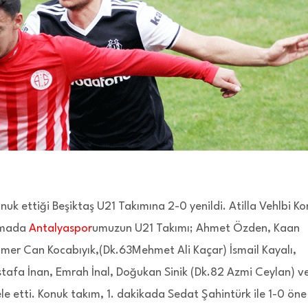
k ettiği Beşiktaş U21 Takımına 2-0 yenildi. Atilla Vehlbi K
aşmada
Antalyaspor
umuzun U21 Takımı; Ahmet Özden, Kaan
er Can Kocabıyık,(Dk.63Mehmet Ali Kaçar) İsmail Kayalı,
afa İnan, Emrah İnal, Doğukan Sinik (Dk.82 Azmi Ceylan) v
 etti. Konuk takım, 1. dakikada Sedat Şahintürk ile 1-0 öne