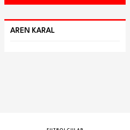
AREN KARAL