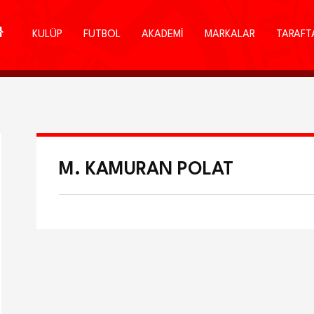
KULÜP
FUTBOL
AKADEMİ
MARKALAR
TARAFT
M. KAMURAN POLAT