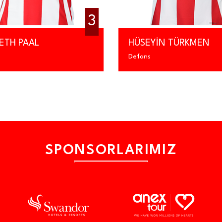
4
HÜSEYİN TÜRKMEN
BAHADIR
Defans
Defans
SPONSORLARIMIZ