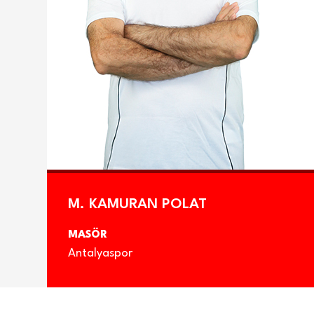
M. KAMURAN POLAT
MASÖR
Antalyaspor