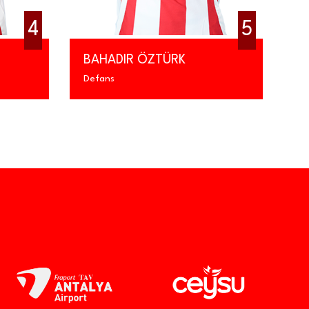
5
 ÖZTÜRK
SONER DİKMEN
Orta Saha