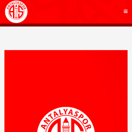
KULÜP
FUTBOL
AKADEMİ
MARKALAR
TARAFTAR
BRANŞLAR
HABERLER