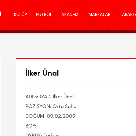
KULÜP
FUTBOL
AKADEMİ
MARKALAR
TARAFT
İlker Ünal
ADI SOYAD: İlker Ünal
POZİSYON: Orta Saha
DOĞUM: 09.02.2009
BOY:
UYRUK: Türkiye