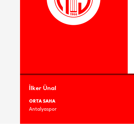
İlker Ünal
ORTA SAHA
Antalyaspor