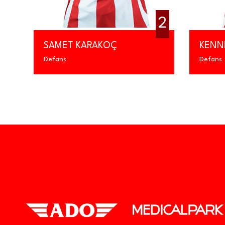
1
2
SAMET KARAKOÇ
KENN
Defans
Defans