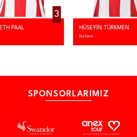
3
ETH PAAL
HÜSEYİN TÜRKMEN
Defans
SPONSORLARIMIZ