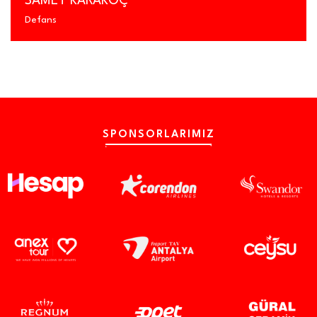
RAKOÇ
KENNETH 
Defans
SPONSORLARIMIZ