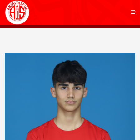
KULÜP
FUTBOL
AKADEMİ
MARKALAR
TARAFTAR
BRANŞLAR
HABERLER