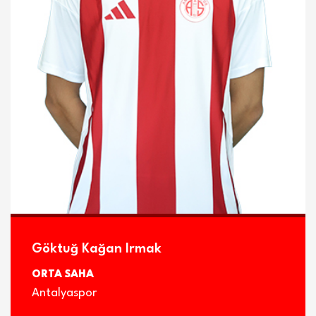
İLETİŞİM
Göktuğ Kağan Irmak
ORTA SAHA
Antalyaspor