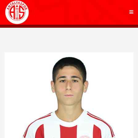
KULÜP
FUTBOL
AKADEMİ
MARKALAR
TARAFTAR
BRANŞLAR
HABERLER