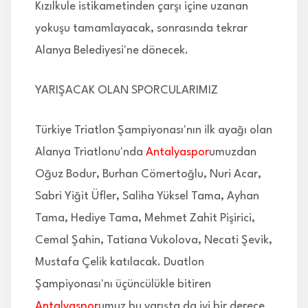
Kızılkule istikametinden çarşı içine uzanan
yokuşu tamamlayacak, sonrasında tekrar
Alanya Belediyesi'ne dönecek.
YARIŞACAK OLAN SPORCULARIMIZ
Türkiye Triatlon Şampiyonası'nın ilk ayağı olan
Alanya Triatlonu'nda
Antalyaspor
umuzdan
Oğuz Bodur, Burhan Cömertoğlu, Nuri Acar,
Sabri Yiğit Üfler, Saliha Yüksel Tama, Ayhan
Tama, Hediye Tama, Mehmet Zahit Pişirici,
Cemal Şahin, Tatiana Vukolova, Necati Şevik,
Mustafa Çelik katılacak. Duatlon
Şampiyonası'nı üçüncülükle bitiren
Antalyaspor
umuz bu yarışta da iyi bir derece