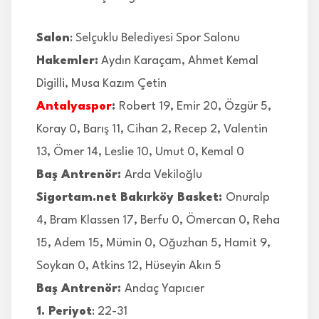
Salon
: Selçuklu Belediyesi Spor Salonu
Hakemler:
Aydın Karaçam, Ahmet Kemal
Digilli, Musa Kazım Çetin
Antalyaspor
:
Robert 19, Emir 20, Özgür 5,
Koray 0, Barış 11, Cihan 2, Recep 2, Valentin
13, Ömer 14, Leslie 10, Umut 0, Kemal 0
Baş Antrenör:
Arda Vekiloğlu
Sigortam.net Bakırköy Basket:
Onuralp
4, Bram Klassen 17, Berfu 0, Ömercan 0, Reha
15, Adem 15, Mümin 0, Oğuzhan 5, Hamit 9,
Soykan 0, Atkins 12, Hüseyin Akın 5
Baş Antrenör:
Andaç Yapıcıer
1. Periyot
: 22-31