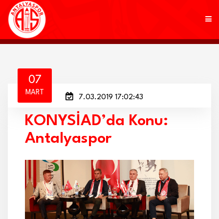
KULÜP
07
MART
7.03.2019 17:02:43
FUTBOL
KONYSİAD’da Konu:
AKADEMİ
Antalyaspor
MARKALAR
TARAFTAR
BRANŞLAR
HABERLER