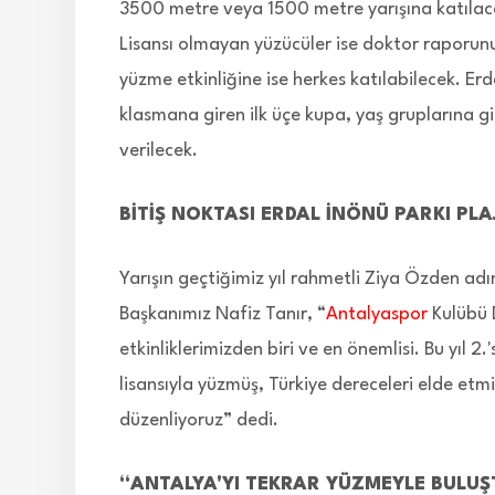
3500 metre veya 1500 metre yarışına katılaca
Lisansı olmayan yüzücüler ise doktor raporunu
yüzme etkinliğine ise herkes katılabilecek. Er
klasmana giren ilk üçe kupa, yaş gruplarına g
verilecek.
BİTİŞ NOKTASI ERDAL İNÖNÜ PARKI PLA
Yarışın geçtiğimiz yıl rahmetli Ziya Özden ad
Başkanımız Nafiz Tanır, “
Antalyaspor
Kulübü 
etkinliklerimizden biri ve en önemlisi. Bu yıl 2.
lisansıyla yüzmüş, Türkiye dereceleri elde etmi
düzenliyoruz” dedi.
“ANTALYA'YI TEKRAR YÜZMEYLE BULU