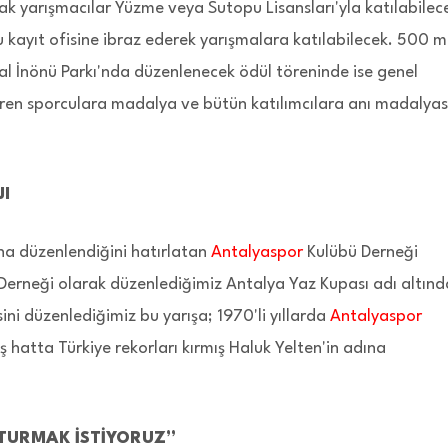
k yarışmacılar Yüzme veya Sutopu Lisansları'yla katılabilec
 kayıt ofisine ibraz ederek yarışmalara katılabilecek. 500 m
dal İnönü Parkı'nda düzenlenecek ödül töreninde ise genel
iren sporculara madalya ve bütün katılımcılara anı madalyas
JI
ına düzenlendiğini hatırlatan
Antalyaspor
Kulübü Derneği
Derneği olarak düzenlediğimiz Antalya Yaz Kupası adı altınd
'sini düzenlediğimiz bu yarışa; 1970'li yıllarda
Antalyaspor
ş hatta Türkiye rekorları kırmış Haluk Yelten'in adına
ŞTURMAK İSTİYORUZ”