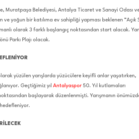
e, Muratpaşa Belediyesi, Antalya Ticaret ve Sanayi Odası v
en ve yoğun bir katılıma ev sahipliği yapması beklenen “Açık 
anlı olarak 3 farklı başlangıç noktasından start alacak. Yar
önü Parkı Plajı olacak.
EFLENİYOR
larak yüzülen yarışlarda yüzücülere keyifli anlar yaşatırken,
ğlanıyor. Geçtiğimiz yıl
Antalyaspor
50. Yıl kutlamaları
t noktasından başlayarak düzenlenmişti. Yarışmanın önümüzd
 hedefleniyor.
RİLECEK