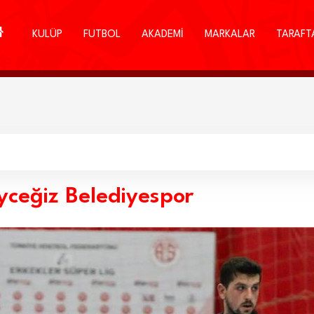
KULÜP
FUTBOL
AKADEMİ
MARKALAR
TARAFT
yceğiz Belediyespor