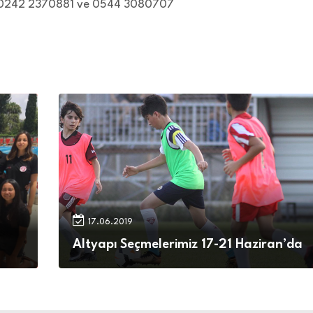
ları: 0242 2370881 ve 0544 3080707
17.06.2019
Altyapı Seçmelerimiz 17-21 Haziran’da