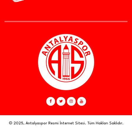
© 2025, Antalyaspor Resmi İnternet Sitesi. Tüm Hakları Saklıdır.