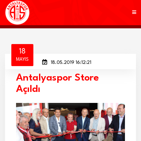
KULÜP
18
MAYIS
18.05.2019 16:12:21
FUTBOL
Antalyaspor Store
AKADEMİ
Açıldı
MARKALAR
TARAFTAR
BRANŞLAR
HABERLER