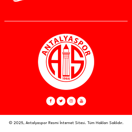
© 2025, Antalyaspor Resmi İnternet Sitesi. Tüm Hakları Saklıdır.