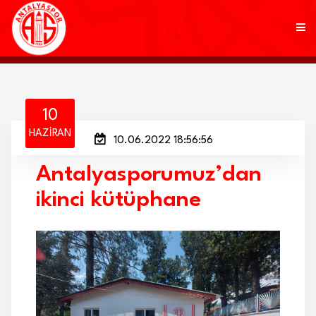
KULÜP
10
HAZIRAN
10.06.2022 18:56:56
FUTBOL
Antalyasporumuz’dan
AKADEMİ
ikinci kütüphane
MARKALAR
TARAFTAR
BRANŞLAR
HABERLER