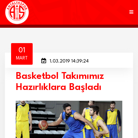
KULÜP
01
MART
1.03.2019 14:39:24
FUTBOL
Basketbol Takımımız
AKADEMİ
Hazırlıklara Başladı
MARKALAR
TARAFTAR
BRANŞLAR
HABERLER