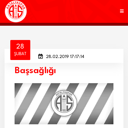
KULÜP
28
ŞUBAT
28.02.2019 17:17:14
FUTBOL
Başsağlığı
AKADEMİ
MARKALAR
TARAFTAR
BRANŞLAR
HABERLER