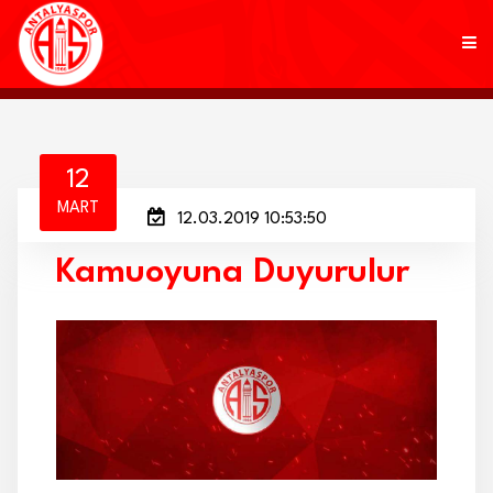
KULÜP
12
MART
12.03.2019 10:53:50
FUTBOL
Kamuoyuna Duyurulur
AKADEMİ
MARKALAR
TARAFTAR
BRANŞLAR
HABERLER