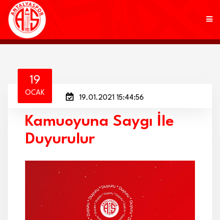
KULÜP
19
OCAK
19.01.2021 15:44:56
FUTBOL
Kamuoyuna Saygı İle
AKADEMİ
Duyurulur
MARKALAR
TARAFTAR
BRANŞLAR
HABERLER