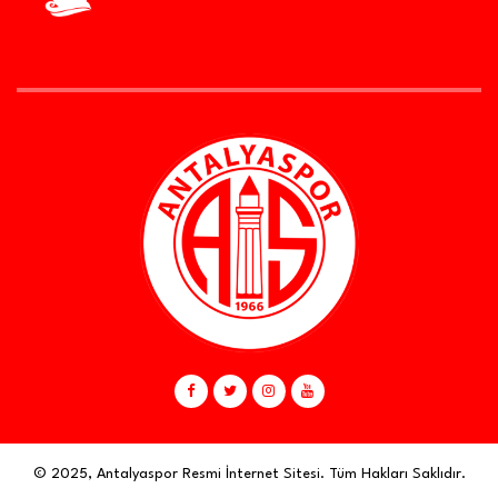
© 2025, Antalyaspor Resmi İnternet Sitesi. Tüm Hakları Saklıdır.