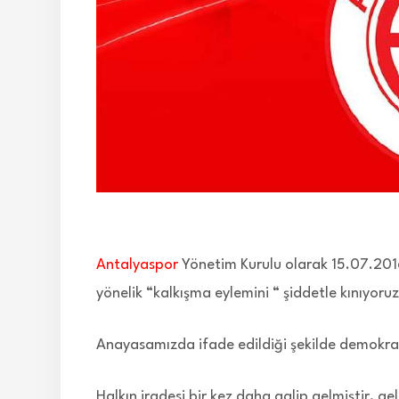
Antalyaspor
Yönetim Kurulu olarak 15.07.201
yönelik “kalkışma eylemini “ şiddetle kınıyoruz
Anayasamızda ifade edildiği şekilde demokra
Halkın iradesi bir kez daha galip gelmiştir, 