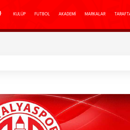
KULÜP
FUTBOL
AKADEMİ
MARKALAR
TARAFT