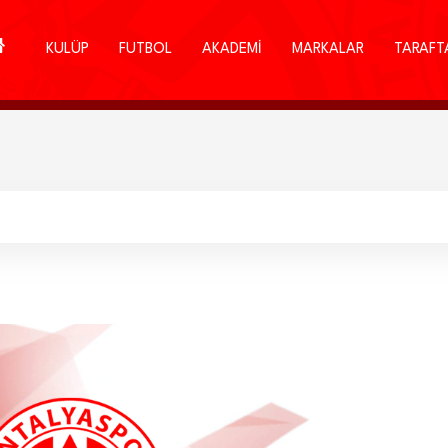
KULÜP
FUTBOL
AKADEMİ
MARKALAR
TARAFT