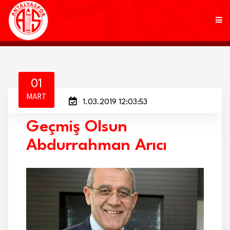
KULÜP
01
MART
1.03.2019 12:03:53
FUTBOL
Geçmiş Olsun
AKADEMİ
Abdurrahman Arıcı
MARKALAR
TARAFTAR
BRANŞLAR
HABERLER