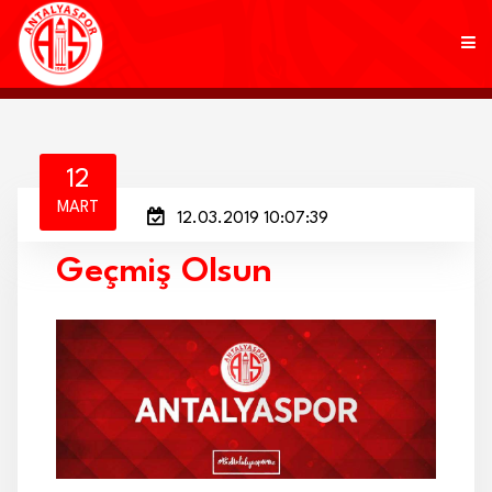
KULÜP
12
MART
12.03.2019 10:07:39
FUTBOL
Geçmiş Olsun
AKADEMİ
MARKALAR
TARAFTAR
BRANŞLAR
HABERLER