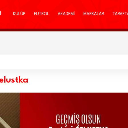
KULÜP
FUTBOL
AKADEMİ
MARKALAR
TARAFT
elustka