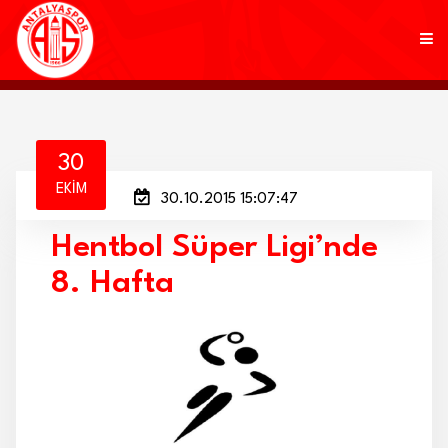
KULÜP
30
EKIM
30.10.2015 15:07:47
FUTBOL
Hentbol Süper Ligi’nde
AKADEMİ
8. Hafta
MARKALAR
TARAFTAR
BRANŞLAR
HABERLER