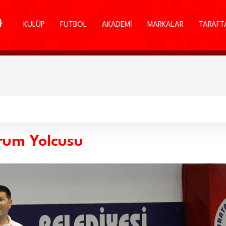
KULÜP
FUTBOL
AKADEMİ
MARKALAR
TARAFT
rum Yolcusu