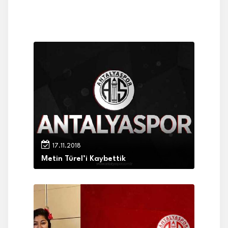
17.11.2018
Metin Türel’i Kaybettik