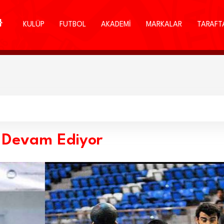
KULÜP
FUTBOL
AKADEMİ
MARKALAR
TARAFT
z Devam Ediyor