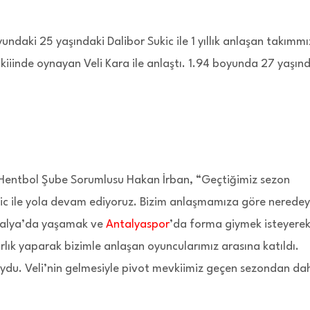
ndaki 25 yaşındaki Dalibor Sukic ile 1 yıllık anlaşan takımmı
vkiiinde oynayan Veli Kara ile anlaştı. 1.94 boyunda 27 yaşın
Hentbol Şube Sorumlusu Hakan İrban, “Geçtiğimiz sezon
ukic ile yola devam ediyoruz. Bizim anlaşmamıza göre nerede
ntalya’da yaşamak ve
Antalyaspor
’da forma giymek isteyere
rlık yaparak bizimle anlaşan oyuncularımız arasına katıldı.
uydu. Veli’nin gelmesiyle pivot mevkiimiz geçen sezondan da