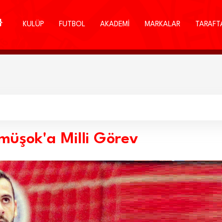
KULÜP
FUTBOL
AKADEMİ
MARKALAR
TARAFT
üşok'a Milli Görev