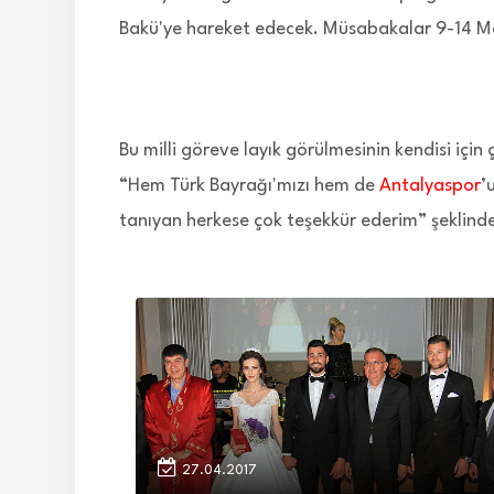
Bakü'ye hareket edecek. Müsabakalar 9-14 Ma
Bu milli göreve layık görülmesinin kendisi iç
“Hem Türk Bayrağı'mızı hem de
Antalyaspor
’
tanıyan herkese çok teşekkür ederim” şeklind
27.04.2017