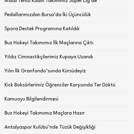
Masa Tenisi Kadın Takımımız Süper Lig’de
Pedallarımızdan Bursa’da İki Üçüncülük
Spora Destek Programına Katıldık
Buz Hokeyi Takımımız İlk Maçlarına Çıktı
Yıldız Cimnastikçilerimiz Kupaya Uzandı
Yılın İlk Granfondo’sunda Kürsüdeyiz
Kick Boksörlerimiz Öğrenciler Karşısında Ter Döktü
Kamuoyu Bilgilendirmesi
Buz Hokeyi Takımımız Maçlara Hazır
Antalyaspor Kulübü’nde Tüzük Değişikliği