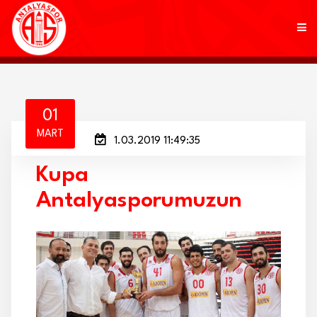
KULÜP
01
MART
1.03.2019 11:49:35
FUTBOL
Kupa
AKADEMİ
Antalyasporumuzun
MARKALAR
TARAFTAR
BRANŞLAR
HABERLER