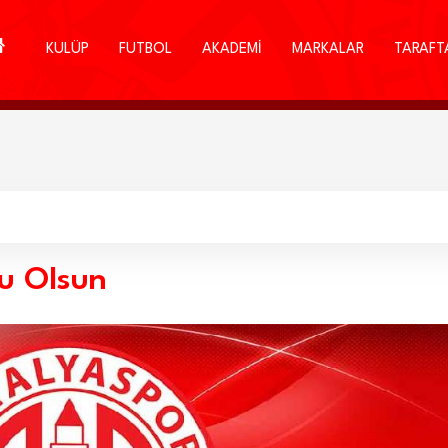
KULÜP
FUTBOL
AKADEMİ
MARKALAR
TARAFT
u Olsun