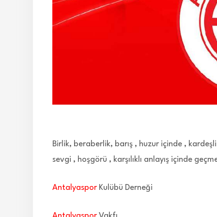
Birlik, beraberlik, barış , huzur içinde , kard
sevgi , hoşgörü , karşılıklı anlayış içinde geçmes
Antalyaspor
Kulübü Derneği
Antalyaspor
Vakfı