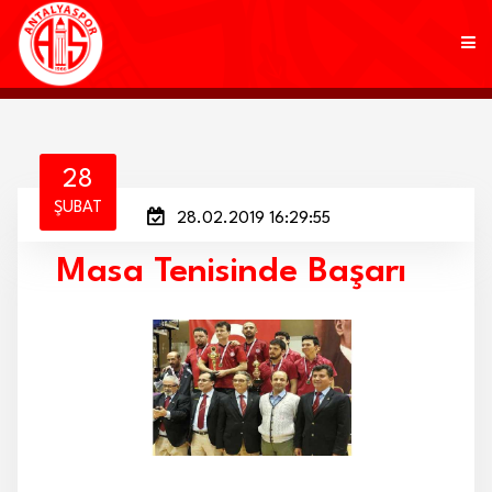
KULÜP
28
ŞUBAT
28.02.2019 16:29:55
FUTBOL
Masa Tenisinde Başarı
AKADEMİ
MARKALAR
TARAFTAR
BRANŞLAR
HABERLER