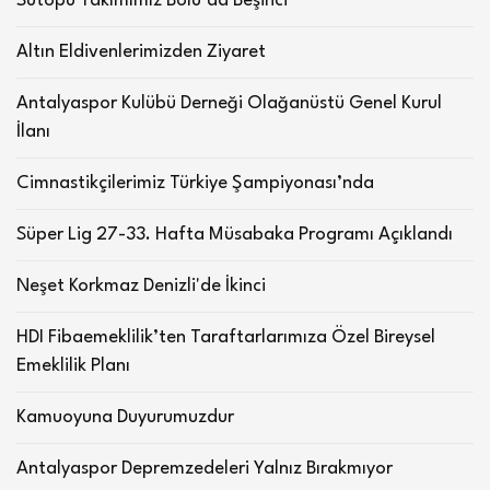
Sutopu Takımımız Bolu’da Beşinci
Altın Eldivenlerimizden Ziyaret
Antalyaspor Kulübü Derneği Olağanüstü Genel Kurul
İlanı
Cimnastikçilerimiz Türkiye Şampiyonası’nda
Süper Lig 27-33. Hafta Müsabaka Programı Açıklandı
Neşet Korkmaz Denizli'de İkinci
HDI Fibaemeklilik’ten Taraftarlarımıza Özel Bireysel
Emeklilik Planı
Kamuoyuna Duyurumuzdur
Antalyaspor Depremzedeleri Yalnız Bırakmıyor