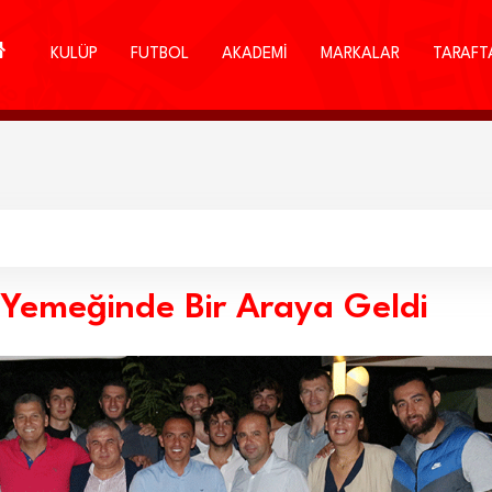
KULÜP
FUTBOL
AKADEMİ
MARKALAR
TARAFT
 Yemeğinde Bir Araya Geldi