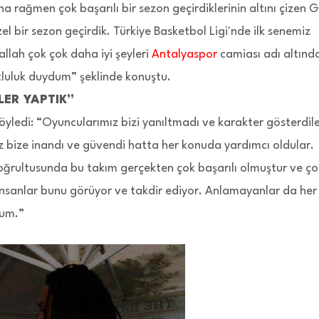
na rağmen çok başarılı bir sezon geçirdiklerinin altını çizen 
 bir sezon geçirdik. Türkiye Basketbol Ligi'nde ilk senemiz
llah çok çok daha iyi şeyleri
Antalyaspor
camiası adı altınd
tluluk duydum” şeklinde konuştu.
LER YAPTIK”
öyledi: “Oyuncularımız bizi yanıltmadı ve karakter gösterdile
 bize inandı ve güvendi hatta her konuda yardımcı oldular.
ğrultusunda bu takım gerçekten çok başarılı olmuştur ve çok
insanlar bunu görüyor ve takdir ediyor. Anlamayanlar da her
rum.”