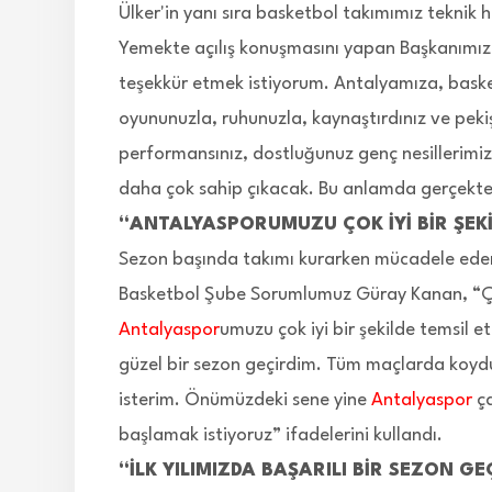
Ülker'in yanı sıra basketbol takımımız teknik h
Yemekte açılış konuşmasını yapan Başkanımız C
teşekkür etmek istiyorum. Antalyamıza, basket
oyununuzla, ruhunuzla, kaynaştırdınız ve pekiş
performansınız, dostluğunuz genç nesillerimiz
daha çok sahip çıkacak. Bu anlamda gerçekten
“ANTALYASPORUMUZU ÇOK İYİ BİR ŞEKİ
Sezon başında takımı kurarken mücadele eden,
Basketbol Şube Sorumlumuz Güray Kanan, “Çok
Antalyaspor
umuzu çok iyi bir şekilde temsil et
güzel bir sezon geçirdim. Tüm maçlarda koy
isterim. Önümüzdeki sene yine
Antalyaspor
ça
başlamak istiyoruz” ifadelerini kullandı.
“İLK YILIMIZDA BAŞARILI BİR SEZON GE