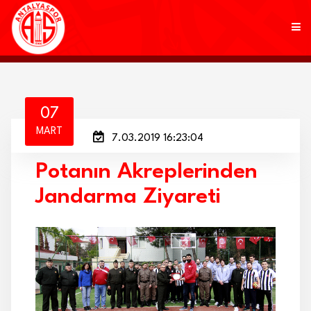
KULÜP
07
MART
7.03.2019 16:23:04
FUTBOL
Potanın Akreplerinden
AKADEMİ
Jandarma Ziyareti
MARKALAR
TARAFTAR
BRANŞLAR
HABERLER