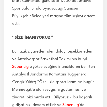
Mart Cumartesi günü saat 17.00'da Antalya
Spor Salonu'nda oynayacağı Samsun
Büyükşehir Belediyesi maçına tüm kışlayı davet
etti.
“SİZE İNANIYORUZ”
Bu nazik ziyaretlerinden dolayı teşekkür eden
ve Antalyaspor Basketbol Takımı'nın bu yıl
Süper Lig
'e yükseleceğine inandıklarını belirten
Antalya İl Jandarma Komutanı Tuğgeneral
Cengiz Yıldız; “Özellikle sporcularımızın bugün
Mehmetçik'e olan sevgisini göstermesi ve
ziyareti bizi mutlu etti. Diliyoruz ki bu başarılı
gidişatınızı devam ettirir ve
Süper Lig
'de