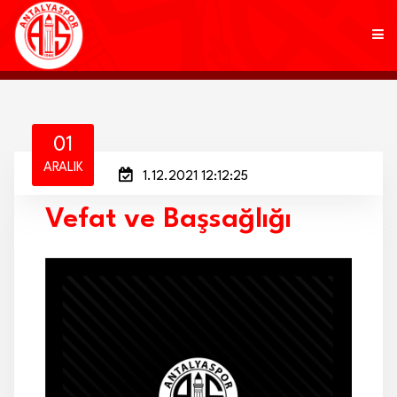
KULÜP
01
ARALIK
1.12.2021 12:12:25
FUTBOL
Vefat ve Başsağlığı
AKADEMİ
MARKALAR
TARAFTAR
BRANŞLAR
HABERLER