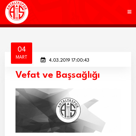
KULÜP
04
MART
4.03.2019 17:00:43
FUTBOL
Vefat ve Başsağlığı
AKADEMİ
MARKALAR
TARAFTAR
BRANŞLAR
HABERLER