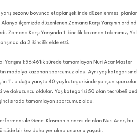
 yarış sezonu boyunca etaplar şeklinde düzenlenmesi planla
abı, Alanya ilçemizde düzenlenen Zamana Karşı Yarışının ardın
ndı. Zamana Karşı Yarışında 1 ikincilik kazanan takımımız, Yol
rışında da 2 ikincilik elde etti.
ol Yarışını 1:56:46'lık sürede tamamlayan Nuri Acar Master
 altın madalya kazanan sporcumuz oldu. Aynı yaş kategorisin
'ın 11. olduğu yarışta 40 yaş kategorisinde yarışan sporcula
nci ve dokuzuncu oldular. Yaş kategorisi 50 olan tecrübeli pe
 beşinci sırada tamamlayan sporcumuz oldu.
erformans ile Genel Klasman birincisi de olan Nuri Acar, bu
 kürsüde bir kez daha yer alma onurunu yaşadı.