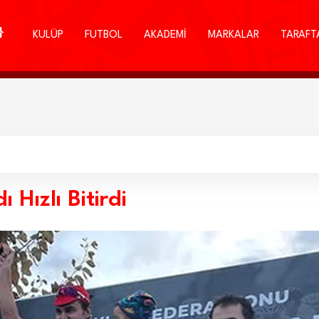
KULÜP
FUTBOL
AKADEMİ
MARKALAR
TARAFT
 Hızlı Bitirdi