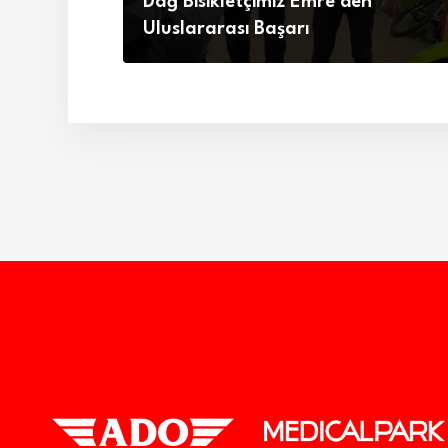
Dağ Bisikletçimiz Emre’den
Uluslararası Başarı