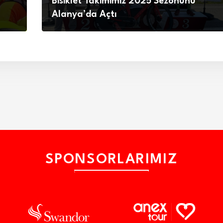
Bisiklet Takımımız 2025 Sezonunu
Alanya’da Açtı
SPONSORLARIMIZ